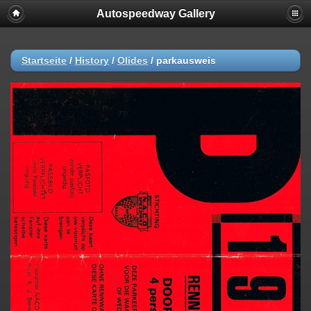
Autospeedway Gallery
Startseite
/
History
/
Olides
/
parkausweis