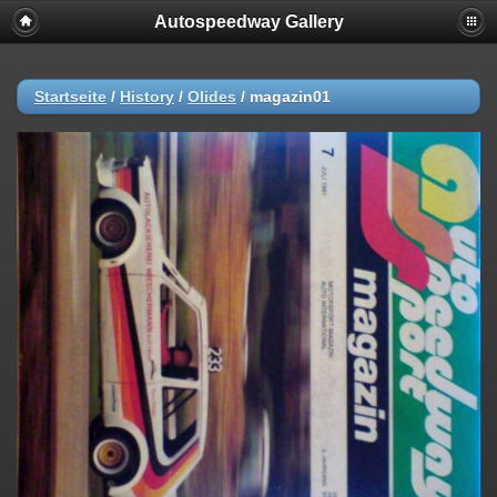
Autospeedway Gallery
Startseite
/
History
/
Olides
/
magazin01