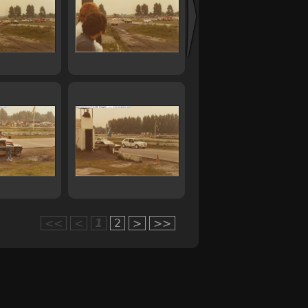
<<
<
1
2
>
>>