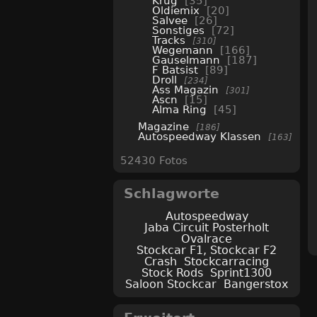
Krug
35
Oldiemix
20
Salvee
26
Sonstiges
72
Tracks
310
Wegemann
166
Gauselmann
187
F Batsist
89
Droll
234
Ass Magazin
301
Ascn
15
Alma Ring
45
Magazine
186
Autospeedway Klassen
163
52430 Fotos
Schlagworte
Autospeedway
Jaba Circuit Posterholt
Ovalrace
Stockcar F1, Stockcar F2
Crash
Stockcarracing
Stock Rods
Sprint1300
Saloon Stockcar
Bangerstox