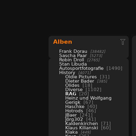
Alben
Frank Dorau
38482
Sascha Paar
5273
Robin Droll
2765
Stan Libuda
Autosportfotografie
1490
History
4071
Oldie Pictures
31
Dieter Bader
385
Olides
18
Diverse
1102
RAG
20
Heinz und Wolfgang
Gerigk
67
Haschke
40
Hotrods
46
JBaer
241
Jörg302
41
Kaldenkirchen
71
Klaus Kilianski
60
Klaka
449