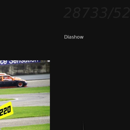
28733/5
Diashow