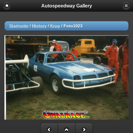
Autospeedway Gallery
Startseite
/
History
/
Krug
/
Foto1023